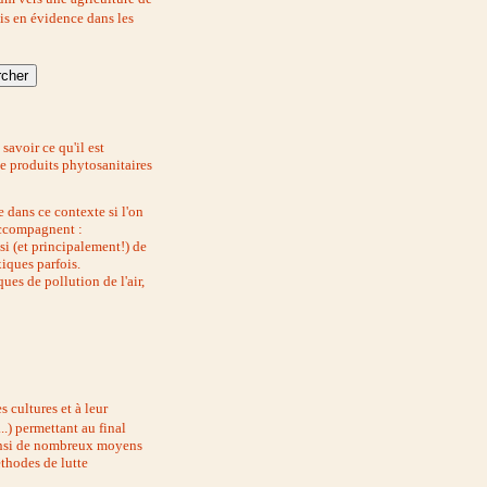
is en évidence dans les
savoir ce qu'il est
de produits phytosanitaires
 dans ce contexte si l'on
accompagnent :
i (et principalement!) de
xiques parfois.
es de pollution de l'air,
 cultures et à leur
.) permettant au final
Ainsi de nombreux moyens
éthodes de lutte