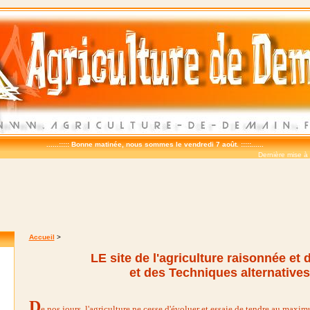
......:::::
Bonne matinée, nous sommes le vendredi 7 août. :::::......
Dernière mise à 
Accueil
>
LE site de l'
agriculture raisonnée
et
et des
Techniques alternatives
D
e nos jours, l'agriculture ne cesse d'évoluer et essaie de tendre
au maxim