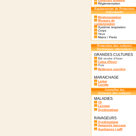
Collectes produits
Réglementation
Equipements de Protection
Individuelle
Réglementation
Risques de
contamination
Système respiration
Corps
Yeux
Mains / Pieds
Protection des cultures
Techniques alternatives
GRANDES CULTURES
Blé tendre d'hiver
Colza d'hiver
Pois
Betterave sucrière
MARAICHAGE
Laitue
Carotte
Connaître les
Ennemis des cultures
MALADIES
TP
Lexique
Systématique
RAVAGEURS
Systématique
Appareils buccaux
Auxiliaires (.pdf)