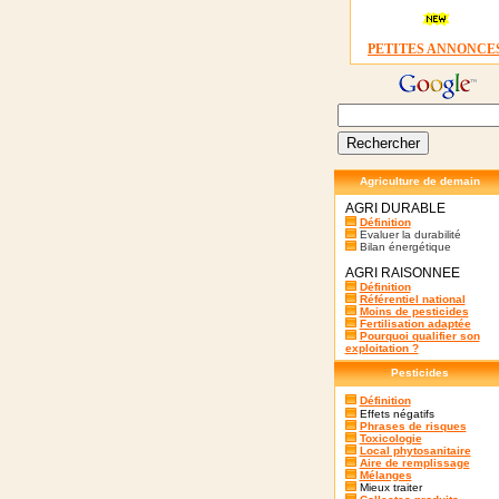
PETITES ANNONCE
Agriculture de demain
AGRI DURABLE
Définition
Evaluer la durabilité
Bilan énergétique
AGRI RAISONNEE
Définition
Référentiel national
Moins de pesticides
Fertilisation adaptée
Pourquoi qualifier son
exploitation ?
Pesticides
Définition
Effets négatifs
Phrases de risques
Toxicologie
Local phytosanitaire
Aire de remplissage
Mélanges
Mieux traiter