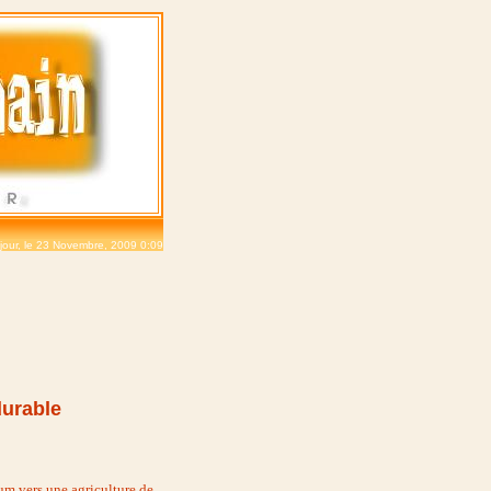
jour, le
23 Novembre, 2009 0:09
durable
um
vers une agriculture de