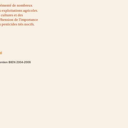
agrémenté de nombreux
s exploitations agricoles.
 cultures et des
éhension de l'importance
 pesticides très nocifs
.
ci
ntion BIEN 2004-2006