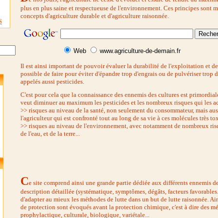
plus en plus saine et respectueuse de l'environnement. Ces principes sont m
concepts d'agriculture durable et d'agriculture raisonnée.
S
Web
www.agriculture-de-demain.fr
Il est ainsi important de pouvoir évaluer la durabilité de l'exploitation et de 
possible de faire pour éviter d'épandre trop d'engrais ou de pulvériser trop 
appelés aussi pesticides.
C'est pour cela que la connaissance des ennemis des cultures est primordiale
veut diminuer au maximum les pesticides et les nombreux risques qui les 
>> risques au niveau de la santé, non seulement du consommateur, mais auss
l'agriculteur qui est confronté tout au long de sa vie à ces molécules très to
>> risques au niveau de l'environnement, avec notamment de nombreux risqu
de l'eau, et de la terre...
C
e site comprend ainsi une grande partie dédiée aux différents ennemis des
description détaillée (systématique, symptômes, dégâts, facteurs favorables..
d'adapter au mieux les méthodes de lutte dans un but de lutte raisonnée. 
de protection sont évoqués avant la protection chimique, c'est à dire des m
prophylactique, culturale, biologique, variétale...