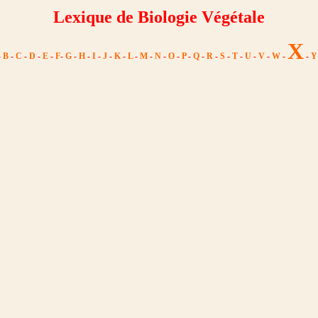
Lexique de Biologie Végétale
X
-
B
-
C
-
D
-
E
-
F
-
G
-
H
-
I
-
J
-
K
-
L
-
M
-
N
-
O
-
P
-
Q
-
R
-
S
-
T
-
U
-
V
-
W
-
-
Y